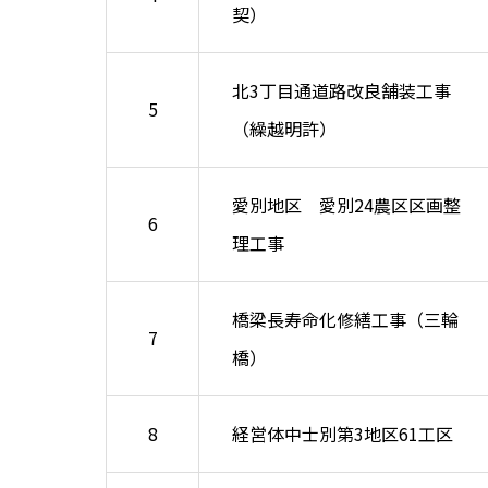
契）
北3丁目通道路改良舗装工事
5
（繰越明許）
愛別地区 愛別24農区区画整
6
理工事
橋梁長寿命化修繕工事（三輪
7
橋）
8
経営体中士別第3地区61工区