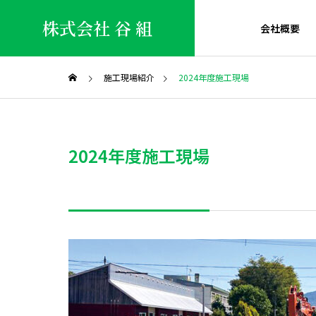
株式会社 谷 組
会社概要
施工現場紹介
2024年度施工現場
表彰・感謝状
社内行
企業紹介
企業紹介ページ
2024年度施工現場
活動報告
会社概要
組織体制
REPORT
COMPANY
ORGANIZATION
SDGs活動
ルを寄
旭川開発建設部長表彰を受賞
社内防
株式会社谷組×S
しました
た！
工事課
土木施工管理