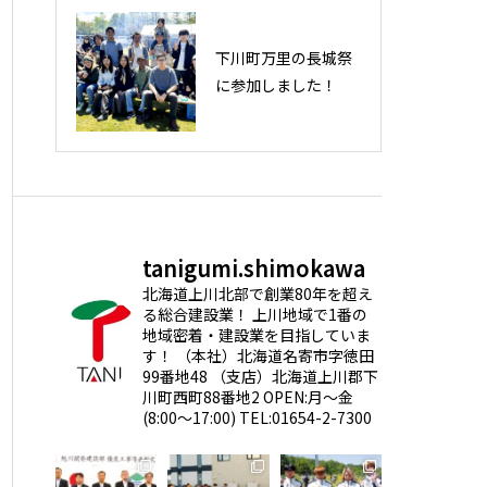
下川町万里の長城祭
下川町万里の長城祭
に参加しました！
に参加しました！
tanigumi.shimokawa
北海道上川北部で創業80年を超え
る総合建設業！
上川地域で1番の
地域密着・建設業を目指していま
す！
（本社）北海道名寄市字徳田
99番地48
（支店）北海道上川郡下
川町西町88番地2
OPEN:月～金
(8:00～17:00)
TEL:01654-2-7300