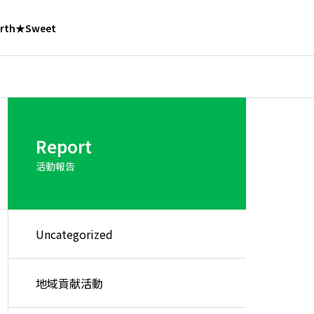
rth★Sweet
地域貢献活動
社内行事
登録・認証制度
Report
登録・認証制度紹介
活動報告
Uncategorized
CSR活動
中名寄小学校における地域貢
下川町万里の
CSR活動のご紹介
献活動を実施しました
ました！
進課
施設管理課
地域貢献活動
クター
農業・コントラ