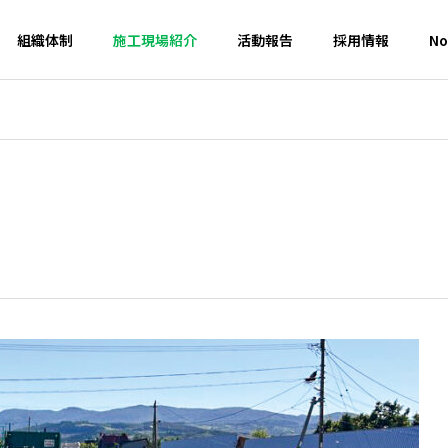
組織体制
施工現場紹介
活動報告
採用情報
No
事
地域貢献活動
会社概要・沿革
会社概要・沿革・所在地
環境活動・目標
火訓練を実施しまし
2026 第27回 郷土の森づくり
DGs
環境活動目標紹介
に参加しました。
維持課
業務推
維持除雪管理
建設ディレ