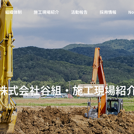
組織体制
施工現場紹介
活動報告
採用情報
No
事
地域貢献活動
会社概要・沿革
会社概要・沿革・所在地
株式会社谷組・施工現場紹
環境活動・目標
火訓練を実施しまし
2026 第27回 郷土の森づくり
DGs
環境活動目標紹介
に参加しました。
維持課
業務推
維持除雪管理
建設ディレ