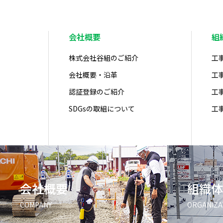
会社概要
組
株式会社谷組のご紹介
工
会社概要・沿革
工
認証登録のご紹介
工
SDGsの取組について
工
会社概要
組織体
COMPANY
ORGANIZA