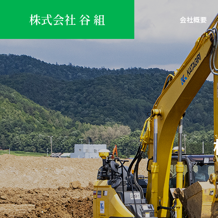
株式会社 谷 組
会社概要
表彰・感謝状
社内行
企業紹介
企業紹介ページ
活動報告
会社概要
組織体制
REPORT
COMPANY
ORGANIZATION
SDGs活動
ルを寄
旭川開発建設部長表彰を受賞
社内防
株式会社谷組×S
しました
た！
工事課
土木施工管理