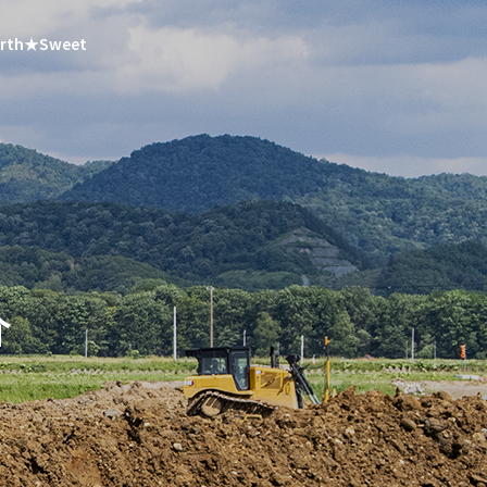
rth★Sweet
地域貢献活動
社内行事
登録・認証制度
登録・認証制度紹介
介
CSR活動
中名寄小学校における地域貢
下川町万里の
CSR活動のご紹介
献活動を実施しました
ました！
進課
施設管理課
クター
農業・コントラ